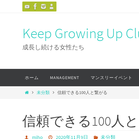
コ
ン
テ
Keep Growing Up Clu
ン
ツ
成長し続ける女性たち
へ
ス
キ
コ
ホーム
MANAGEMENT
マンスリーイベント
ッ
ン
プ
テ
ホ
未分類
信頼できる100人と繋がる
ン
ー
ツ
ム
へ
信頼できる100人
ス
キ
ッ
miho
2020年11月9日
未分類