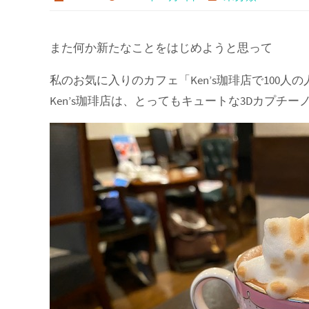
プ
また何か新たなことをはじめようと思って
私のお気に入りのカフェ「Ken’s珈琲店で100
Ken’s珈琲店は、とってもキュートな3Dカプチ