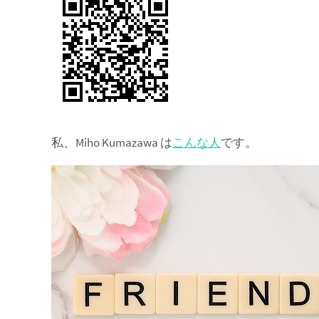
私、Miho Kumazawa は
こんな人
です。